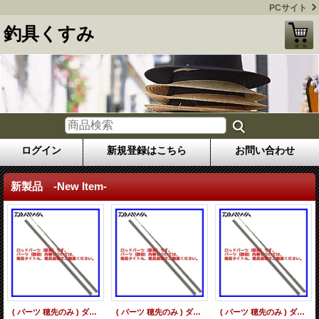
PCサイト
釣具くすみ
ログイン
新規登録はこちら
お問い合わせ
新製品 -New Item-
( パーツ 穂先のみ ) ダイワ エクストラサーフT 30-405・K #1 部品コード 652921Z01
( パーツ 穂先のみ ) ダイワ キングフォース 石鯛 MH504 #1 部品コード 800801J01
( パーツ 穂先のみ ) ダイワ 別誂 剛心竿 武蔵504・E #1 部品コード 800601J01