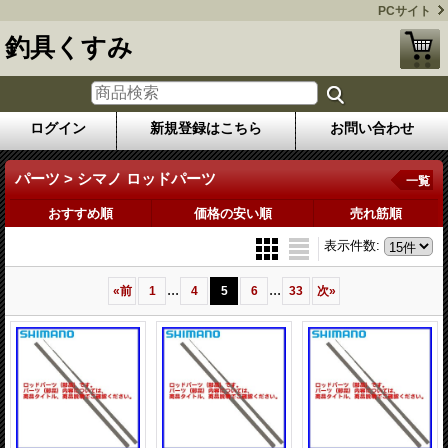
PCサイト
釣具くすみ
ログイン
新規登録はこちら
お問い合わせ
パーツ > シマノ ロッドパーツ
一覧
おすすめ順
価格の安い順
売れ筋順
表示件数
:
...
...
«
前
1
4
5
6
33
次
»