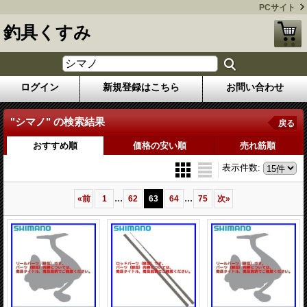
PCサイト
釣具くすみ
ログイン
新規登録はこちら
お問い合わせ
"シマノ"
の
検索結果
戻る
おすすめ順
価格の安い順
売れ筋順
表示件数
:
...
...
«
前
1
62
63
64
75
次
»