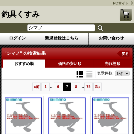
PCサイト
釣具くすみ
ログイン
新規登録はこちら
お問い合わせ
"シマノ"
の
検索結果
戻る
おすすめ順
価格の安い順
売れ筋順
表示件数
:
...
...
«
前
1
6
7
8
75
次
»