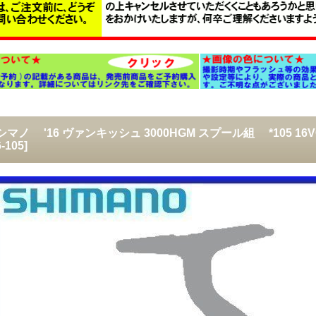
) シマノ '16 ヴァンキッシュ 3000HGM スプール組 *105 16V
-105
]