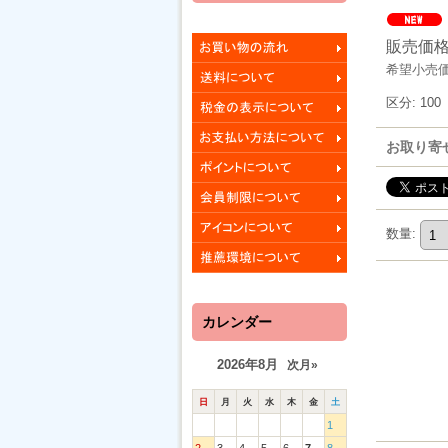
販売価
希望小売
区分
:
100
お取り寄
数量
:
カレンダー
2026年8月
次月»
日
月
火
水
木
金
土
1