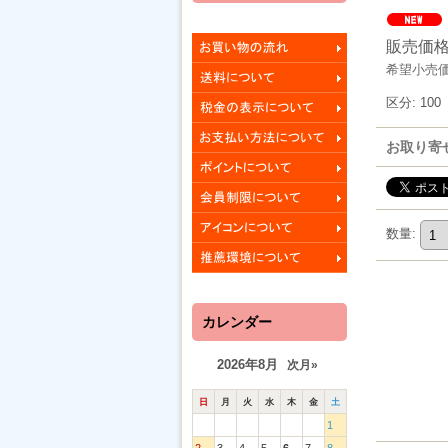
販売価
希望小売
区分
:
100
お取り寄
数量
:
カレンダー
2026年8月
次月»
日
月
火
水
木
金
土
1