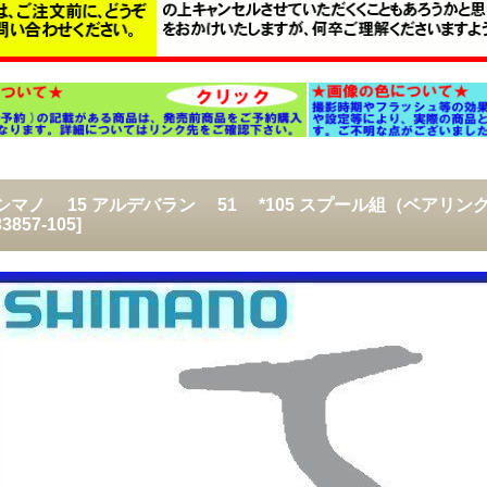
) シマノ 15 アルデバラン 51 *105 スプール組（ベアリング
3857-105
]