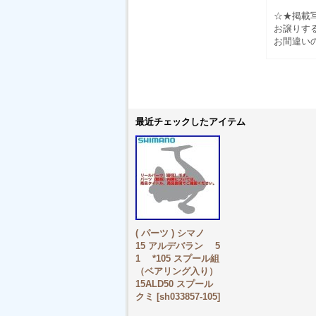
☆★掲載
お譲りす
お間違い
最近チェックしたアイテム
( パーツ ) シマノ
15 アルデバラン 5
1 *105 スプール組
（ベアリング入り）
15ALD50 スプール
クミ
[
sh033857-105
]