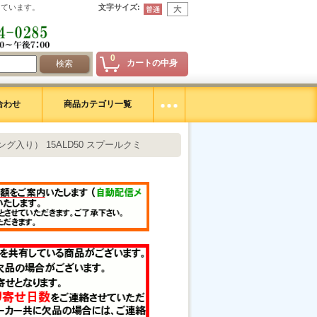
えています。
文字サイズ
:
0
カートの中身
合わせ
商品カテゴリ一覧
ング入り） 15ALD50 スプールクミ