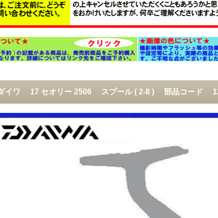
) ダイワ 17 セオリー 2506 スプール ( 2-8 ) 部品コード 