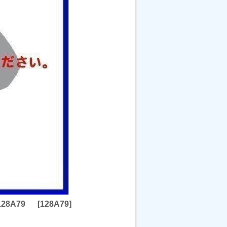
128A79
[
128A79
]