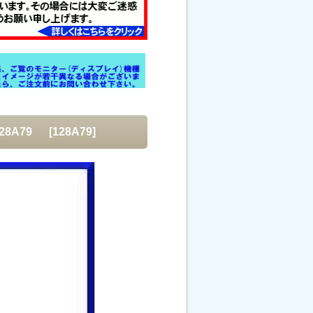
128A79
[
128A79
]