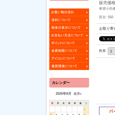
販売価
希望小売
区分
:
550
お取り寄
数量
:
カレンダー
2026年8月
次月»
日
月
火
水
木
金
土
1