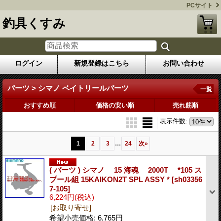
PCサイト
釣具くすみ
ログイン
新規登録はこちら
お問い合わせ
パーツ > シマノ ベイトリールパーツ
一覧
おすすめ順
価格の安い順
売れ筋順
表示件数
:
...
1
2
3
24
次
»
( パーツ ) シマノ 15 海魂 2000T *105 ス
プール組 15KAIKON2T SPL ASSY *
[sh03356
7-105]
6,224円
(税込)
[お取り寄せ]
希望小売価格
:
6,765円